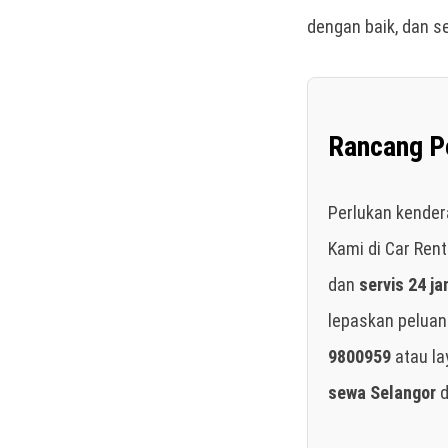
dengan baik, dan s
Rancang Pe
Perlukan kender
Kami di Car Ren
dan
servis 24 j
lepaskan peluan
9800959
atau la
sewa Selangor
d