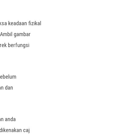
sa keadaan fizikal
. Ambil gambar
brek berfungsi
sebelum
an dan
an anda
dikenakan caj