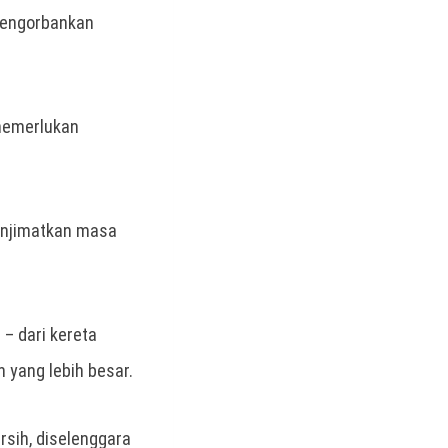
engorbankan
 memerlukan
enjimatkan masa
– dari kereta
 yang lebih besar.
sih, diselenggara