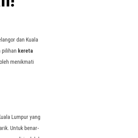
n!
langor dan Kuala
 pilihan
kereta
boleh menikmati
 Kuala Lumpur yang
rik. Untuk benar-