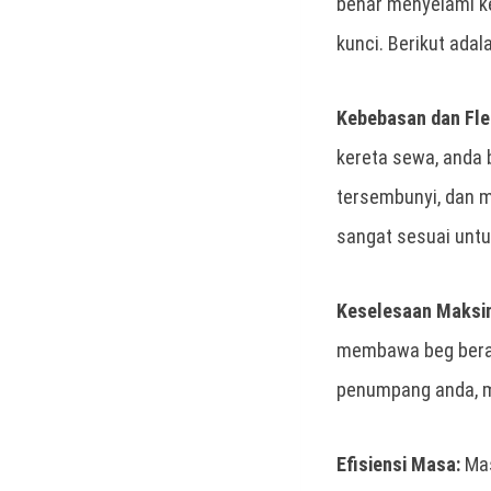
benar menyelami ke
kunci. Berikut ada
Kebebasan dan Fleks
kereta sewa, anda 
tersembunyi, dan 
sangat sesuai unt
Keselesaan Maksi
membawa beg berat
penumpang anda, me
Efisiensi Masa:
Mas