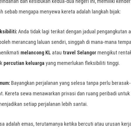
indahan dan kesibukan kedua-dua negeri ini, memiliki kender
lah sebab mengapa menyewa kereta adalah langkah bijak:
ibiliti:
Anda tidak lagi terikat dengan jadual pengangkutan
boleh merancang laluan sendiri, singgah di mana-mana temp
menikmati
melancong KL
atau
travel Selangor
mengikut rentak 
uk
percutian keluarga
yang memerlukan fleksibiliti tinggi.
mum:
Bayangkan perjalanan yang selesa tanpa perlu berasak
. Kereta sewa menawarkan privasi dan ruang peribadi untuk
njadikan setiap perjalanan lebih santai.
a adalah emas, terutamanya ketika bercuti atau urusan kerj