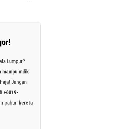
gor!
uala Lumpur?
a mampu milik
haja! Jangan
di
+6019-
tempahan
kereta