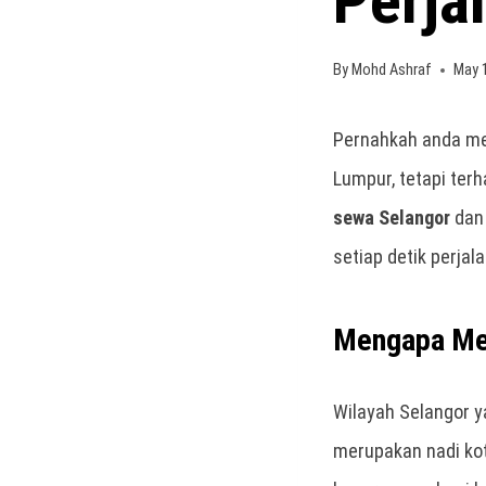
Perja
By
Mohd Ashraf
May 
Pernahkah anda mem
Lumpur, tetapi ter
sewa Selangor
da
setiap detik perj
Mengapa Men
Wilayah Selangor y
merupakan nadi ko