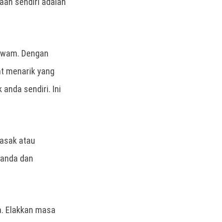
aan sendiri adalah
 awam. Dengan
at menarik yang
anda sendiri. Ini
-asak atau
 anda dan
a. Elakkan masa