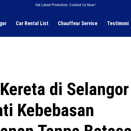
Get Latest Promotion. Contact Us Now !
gor
Car Rental List
Chauffeur Service
Testimoni
Kereta di Selangor
ti Kebebasan