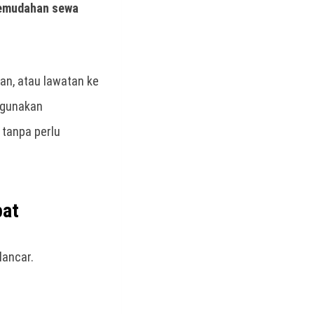
emudahan sewa
an, atau lawatan ke
ggunakan
tanpa perlu
pat
lancar.